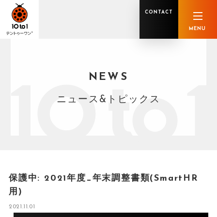
CONTACT
MENU
NEWS
オンライン顧問サービス
私たちの強み
私たちの軌跡
税理士業務
グループ概要
中小企業診断士業務
メンバー紹介
社会保険労務士業務
不動産鑑定士業務
行政書士業務
ニュース&トピックス
司法書士業務
相続税申告
ホールディングス化支援
M&Aアドバイザリー
事業承継
知的資産
知的資産
人的資本
セミナー案内
共創F&B サービス一覧
保護中: 2021年度_年末調整書類(SmartHR
用)
2021.11.01