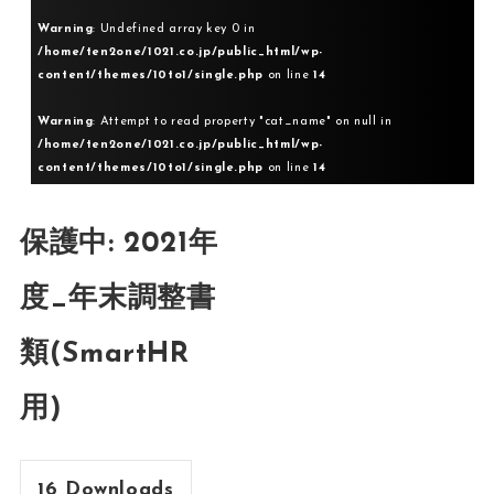
Warning
: Undefined array key 0 in
/home/ten2one/1021.co.jp/public_html/wp-
content/themes/10to1/single.php
on line
14
Warning
: Attempt to read property "cat_name" on null in
/home/ten2one/1021.co.jp/public_html/wp-
content/themes/10to1/single.php
on line
14
保護中: 2021年
度_年末調整書
類(SmartHR
用)
16
Downloads