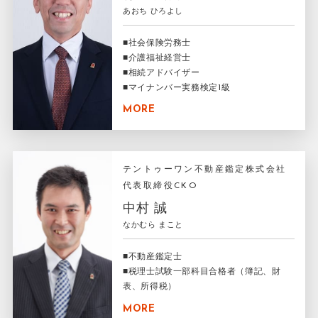
あおち ひろよし
■社会保険労務士
■介護福祉経営士
■相続アドバイザー
■マイナンバー実務検定1級
MORE
テントゥーワン不動産鑑定株式会社
代表取締役CKO
中村 誠
なかむら まこと
■不動産鑑定士
■税理士試験一部科目合格者（簿記、財
表、所得税）
MORE