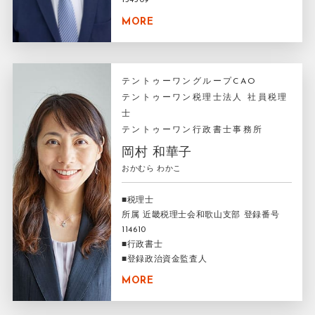
154509
MORE
テントゥーワングループCAO
テントゥーワン税理士法人 社員税理
士
テントゥーワン行政書士事務所
岡村 和華子
おかむら わかこ
■税理士
所属 近畿税理士会和歌山支部 登録番号
114610
■行政書士
■登録政治資金監査人
MORE