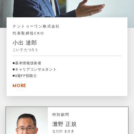
テントゥーワン株式会社
代表取締役CKO
小出 達郎
こいで たつろう
■基本情報技術者
■キャリアコンサルタント
■2級FP技能士
MORE
特別顧問
灘野 正規
なだの まさき