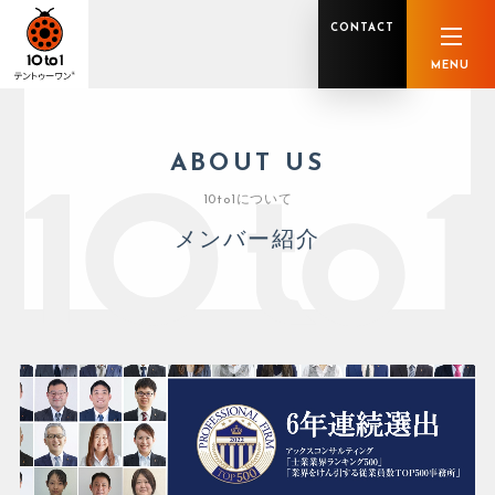
CONTACT
MENU
ABOUT US
オンライン顧問サービス
私たちの強み
私たちの軌跡
税理士業務
グループ概要
中小企業診断士業務
メンバー紹介
10to1について
社会保険労務士業務
不動産鑑定士業務
行政書士業務
メンバー紹介
司法書士業務
相続税申告
ホールディングス化支援
M&Aアドバイザリー
事業承継
知的資産
知的資産
人的資本
セミナー案内
共創F&B サービス一覧