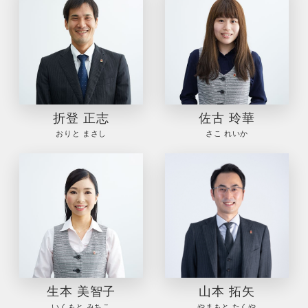
折登 正志
佐古 玲華
おりと まさし
さこ れいか
生本 美智子
山本 拓矢
いくもと みちこ
やまもと たくや