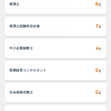
8
税理士
名
7
税理士試験科目合格
名
4
中小企業診断士
名
2
医業経営コンサルタント
名
2
社会保険労務士
名