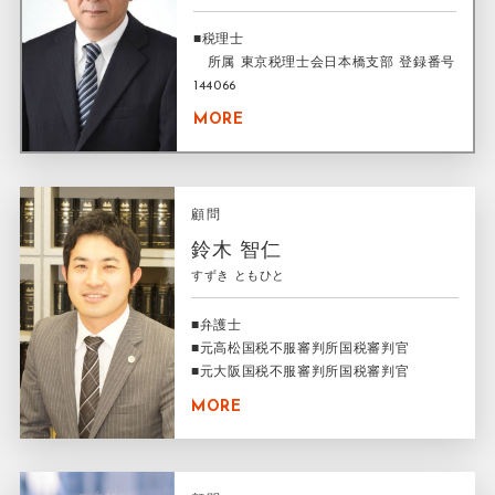
■税理士
所属 東京税理士会日本橋支部 登録番号
144066
MORE
顧問
鈴木 智仁
すずき ともひと
■弁護士
■元高松国税不服審判所国税審判官
■元大阪国税不服審判所国税審判官
MORE