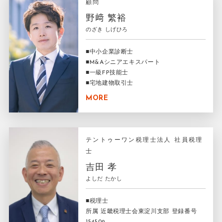
顧問
野﨑 繁裕
のざき しげひろ
■中小企業診断士
■M&Aシニアエキスパート
■一級FP技能士
■宅地建物取引士
MORE
テントゥーワン税理士法人 社員税理
士
吉田 孝
よしだ たかし
■税理士
所属 近畿税理士会東淀川支部 登録番号