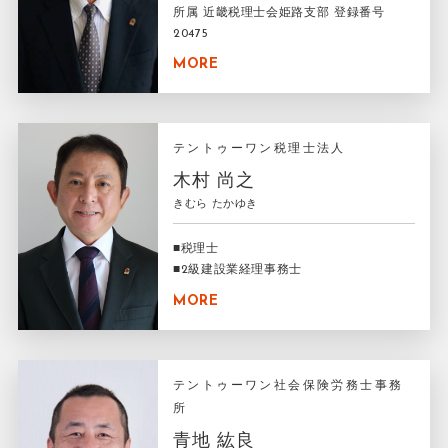
所属 近畿税理士会姫路支部 登録番号
20475
MORE
テントゥーワン税理士法人
木村 尚之
きむら たかゆき
■税理士
■2級建設業経理事務士
MORE
テントゥーワン社会保険労務士事務
所
青地 紘良