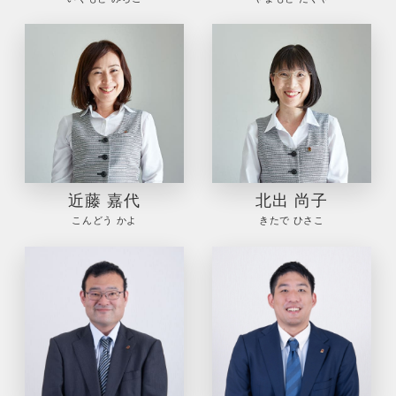
近藤 嘉代
北出 尚子
こんどう かよ
きたで ひさこ