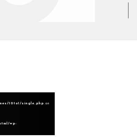
mes/10to1/single.php
on
html/wp-