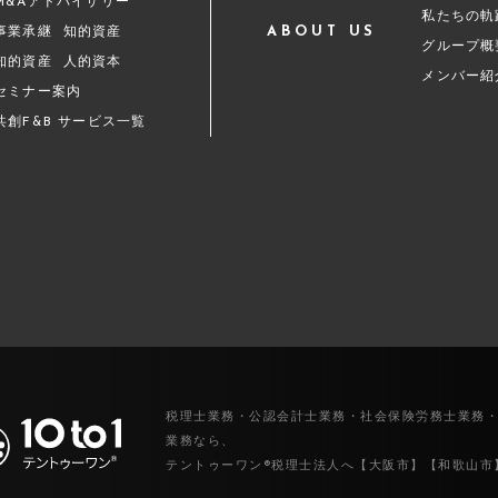
M&Aアドバイザリー
私たちの軌
ABOUT US
事業承継
知的資産
グループ概
知的資産
人的資本
メンバー紹
セミナー案内
共創F&B サービス一覧
税理士業務・公認会計士業務・社会保険労務士業務
業務なら、
テントゥーワン®税理士法人へ【大阪市】【和歌山市