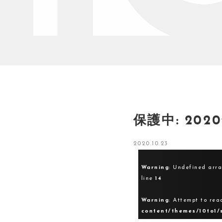
保護中: 20
2020.10.23
Warning
: Undefined arr
line
14
Warning
: Attempt to rea
content/themes/10to1/