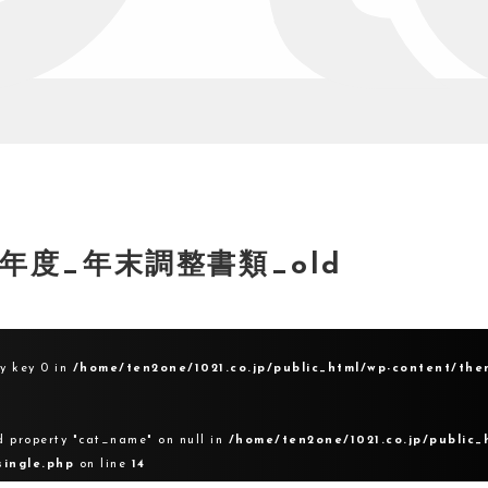
20年度_年末調整書類_old
ay key 0 in
/home/ten2one/1021.co.jp/public_html/wp-content/the
d property "cat_name" on null in
/home/ten2one/1021.co.jp/public_
single.php
on line
14