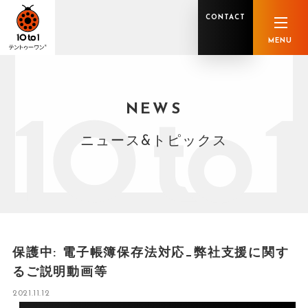
CONTACT
MENU
NEWS
オンライン顧問サービス
私たちの強み
私たちの軌跡
税理士業務
グループ概要
中小企業診断士業務
メンバー紹介
社会保険労務士業務
不動産鑑定士業務
行政書士業務
ニュース&トピックス
司法書士業務
相続税申告
ホールディングス化支援
M&Aアドバイザリー
事業承継
知的資産
知的資産
人的資本
セミナー案内
共創F&B サービス一覧
保護中: 電子帳簿保存法対応_弊社支援に関す
るご説明動画等
2021.11.12