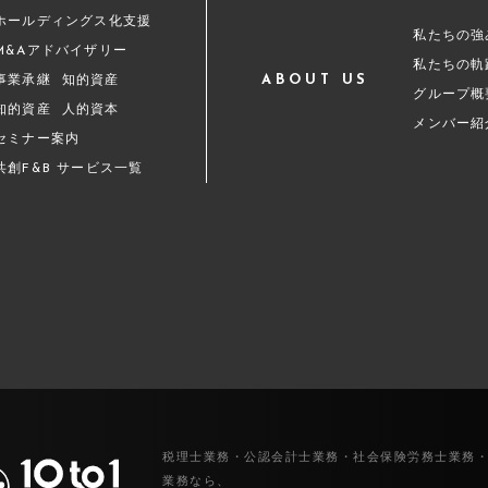
ホールディングス化支援
私たちの強
M&Aアドバイザリー
私たちの軌
ABOUT US
事業承継
知的資産
グループ概
知的資産
人的資本
メンバー紹
セミナー案内
共創F&B サービス一覧
税理士業務・公認会計士業務・社会保険労務士業務
業務なら、