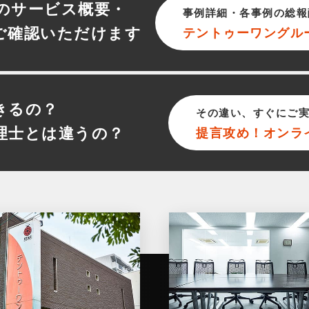
のサービス概要・
事例詳細・各事例の総報
ご確認いただけます
テントゥーワン
グル
きるの？
その違い、すぐにご
理士とは違うの？
提言攻め！オンラ