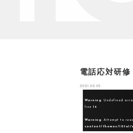
電話応対研修
2021.02.05
Warning
: Undefined arr
line
14
Warning
: Attempt to rea
content/themes/10to1/