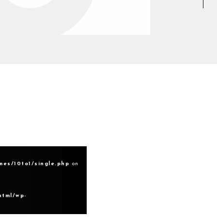
mes/10to1/single.php
on
html/wp-