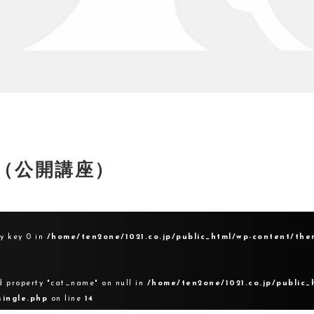
（公開講座）
ay key 0 in
/home/ten2one/1021.co.jp/public_html/wp-content/the
d property "cat_name" on null in
/home/ten2one/1021.co.jp/public_
single.php
on line
14