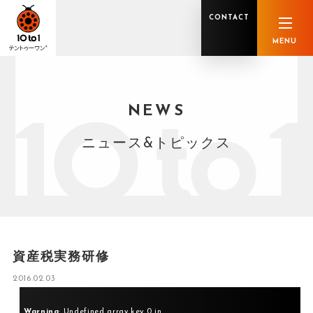
CONTACT
MENU
NEWS
オンライン顧問サービス
私たちの強み
私たちの軌跡
税理士業務
グループ概要
中小企業診断士業務
メンバー紹介
社会保険労務士業務
不動産鑑定士業務
行政書士業務
ニュース&トピックス
司法書士業務
相続税申告
ホールディングス化支援
M&Aアドバイザリー
事業承継
知的資産
知的資産
人的資本
セミナー案内
共創F&B サービス一覧
資産税実務研修
2016.02.03
Warning
: Undefined array key 0 in