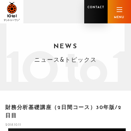
CONTACT
MENU
NEWS
オンライン顧問サービス
私たちの強み
私たちの軌跡
税理士業務
グループ概要
中小企業診断士業務
メンバー紹介
社会保険労務士業務
不動産鑑定士業務
行政書士業務
ニュース&トピックス
司法書士業務
相続税申告
ホールディングス化支援
M&Aアドバイザリー
事業承継
知的資産
知的資産
人的資本
セミナー案内
共創F&B サービス一覧
財務分析基礎講座（2日間コース）30年版/2
日目
2018.10.11