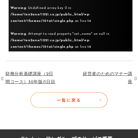
Warning
: Undefined array key 0 in
/home/ten2one/1021.co.jp/public_html/wp-
content/themes/10to1/single.php
on line
14
Warning
: Attempt to read property "cat_name" on null in
/home/ten2one/1021.co.jp/public_html/wp-
content/themes/10to1/single.php
on line
14
財務分析基礎講座（2日
経営者のためのマナー講
間コース）30年版/1日目
座