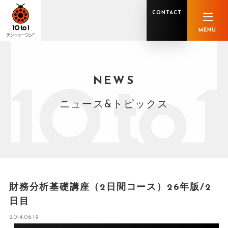
CONTACT
MENU
NEWS
オンライン顧問サービス
私たちの強み
私たちの軌跡
税理士業務
グループ概要
中小企業診断士業務
メンバー紹介
社会保険労務士業務
不動産鑑定士業務
行政書士業務
ニュース&トピックス
司法書士業務
相続税申告
ホールディングス化支援
M&Aアドバイザリー
事業承継
知的資産
知的資産
人的資本
セミナー案内
共創F&B サービス一覧
財務分析基礎講座（2日間コース）26年版/2
日目
2014.06.19