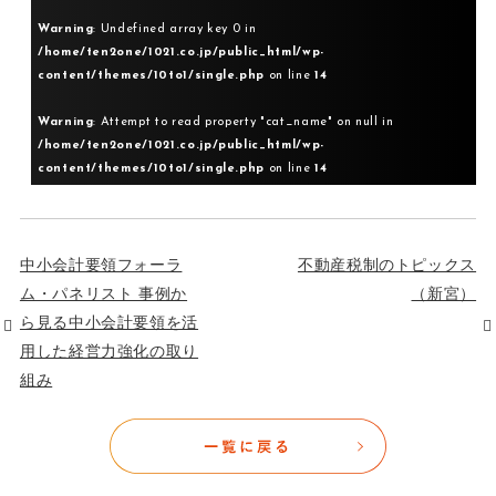
Warning
: Undefined array key 0 in
/home/ten2one/1021.co.jp/public_html/wp-
content/themes/10to1/single.php
on line
14
Warning
: Attempt to read property "cat_name" on null in
/home/ten2one/1021.co.jp/public_html/wp-
content/themes/10to1/single.php
on line
14
中小会計要領フォーラ
不動産税制のトピックス
ム・パネリスト 事例か
（新宮）
ら見る中小会計要領を活
用した経営力強化の取り
組み