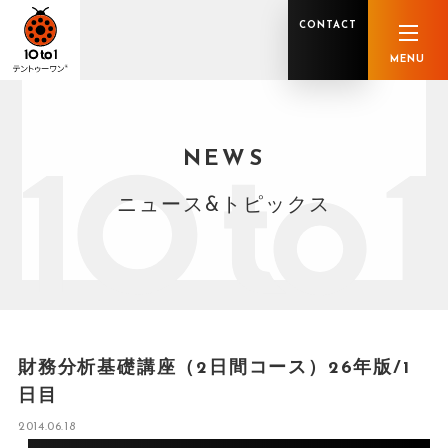
CONTACT
MENU
NEWS
オンライン顧問サービス
私たちの強み
私たちの軌跡
税理士業務
グループ概要
中小企業診断士業務
メンバー紹介
社会保険労務士業務
不動産鑑定士業務
行政書士業務
ニュース&トピックス
司法書士業務
相続税申告
ホールディングス化支援
M&Aアドバイザリー
事業承継
知的資産
知的資産
人的資本
セミナー案内
共創F&B サービス一覧
財務分析基礎講座（2日間コース）26年版/1
日目
2014.06.18