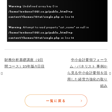
Warning
: Undefined array key 0 in
/home/ten2one/1021.co.jp/public_html/wp-
content/themes/10to1/single.php
on line
14
Warning
: Attempt to read property "cat_name" on null in
/home/ten2one/1021.co.jp/public_html/wp-
content/themes/10to1/single.php
on line
14
財務分析基礎講座（2日
中小会計要領フォーラ
間コース）25年版/1日目
ム・パネリスト 事例か
ら見る中小会計要領を活
用した経営力強化の取り
組み