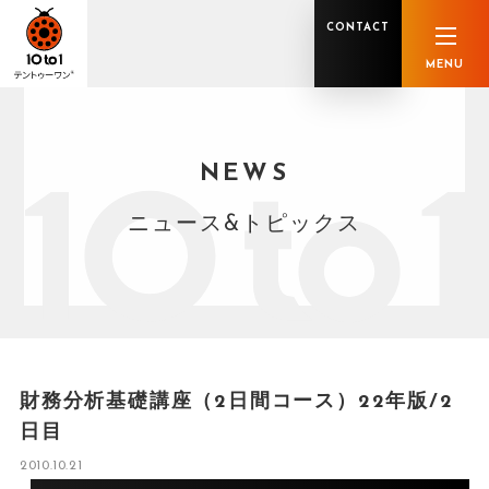
CONTACT
MENU
NEWS
オンライン顧問サービス
私たちの強み
私たちの軌跡
税理士業務
グループ概要
中小企業診断士業務
メンバー紹介
社会保険労務士業務
不動産鑑定士業務
行政書士業務
ニュース&トピックス
司法書士業務
相続税申告
ホールディングス化支援
M&Aアドバイザリー
事業承継
知的資産
知的資産
人的資本
セミナー案内
共創F&B サービス一覧
財務分析基礎講座（2日間コース）22年版/2
日目
2010.10.21