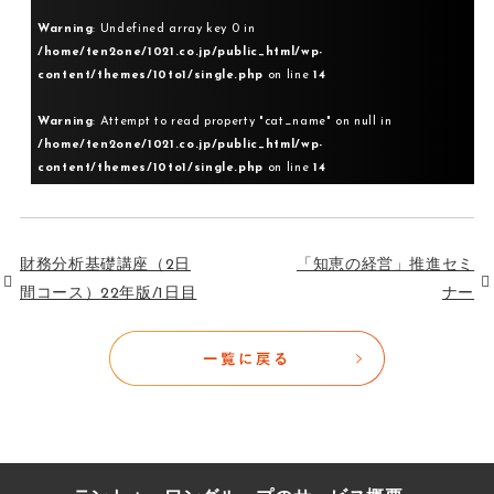
Warning
: Undefined array key 0 in
/home/ten2one/1021.co.jp/public_html/wp-
content/themes/10to1/single.php
on line
14
Warning
: Attempt to read property "cat_name" on null in
/home/ten2one/1021.co.jp/public_html/wp-
content/themes/10to1/single.php
on line
14
財務分析基礎講座（2日
「知恵の経営」推進セミ
間コース）22年版/1日目
ナー