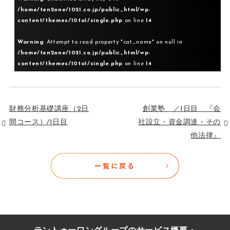
/home/ten2one/1021.co.jp/public_html/wp-
content/themes/10to1/single.php
on line
14
Warning
: Attempt to read property "cat_name" on null in
/home/ten2one/1021.co.jp/public_html/wp-
content/themes/10to1/single.php
on line
14
財務分析基礎講座（2日
創業塾 ／1日目 『会
間コース）/1日目
社設立・資金調達・その
他法律』