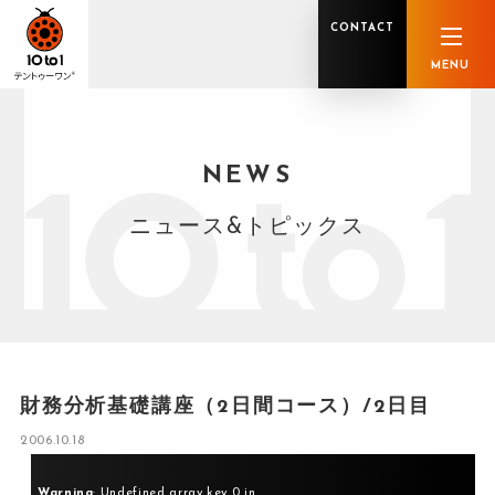
CONTACT
MENU
NEWS
オンライン顧問サービス
私たちの強み
私たちの軌跡
税理士業務
グループ概要
中小企業診断士業務
メンバー紹介
社会保険労務士業務
不動産鑑定士業務
行政書士業務
ニュース&トピックス
司法書士業務
相続税申告
ホールディングス化支援
M&Aアドバイザリー
事業承継
知的資産
知的資産
人的資本
セミナー案内
共創F&B サービス一覧
財務分析基礎講座（2日間コース）/2日目
2006.10.18
Warning
: Undefined array key 0 in