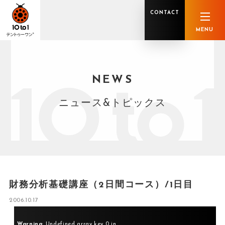
CONTACT
MENU
NEWS
オンライン顧問サービス
私たちの強み
私たちの軌跡
税理士業務
グループ概要
中小企業診断士業務
メンバー紹介
社会保険労務士業務
不動産鑑定士業務
行政書士業務
ニュース&トピックス
司法書士業務
相続税申告
ホールディングス化支援
M&Aアドバイザリー
事業承継
知的資産
知的資産
人的資本
セミナー案内
共創F&B サービス一覧
財務分析基礎講座（2日間コース）/1日目
2006.10.17
Warning
: Undefined array key 0 in