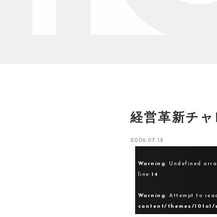
経営革新チャ
2006.07.18
Warning
: Undefined arr
line
14
Warning
: Attempt to rea
content/themes/10to1/