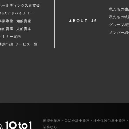
ホールディングス化支援
私たちの強
M&Aアドバイザリー
私たちの軌
ABOUT US
事業承継
知的資産
グループ概
知的資産
人的資本
メンバー紹
セミナー案内
共創F&B サービス一覧
税理士業務・公認会計士業務・社会保険労務士業務
業務なら、