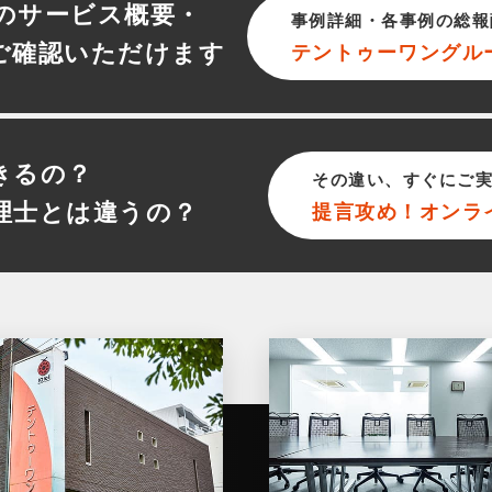
のサービス概要・
事例詳細・各事例の総報
ご確認いただけます
テントゥーワン
グル
きるの？
その違い、すぐにご
理士とは違うの？
提言攻め！オンラ