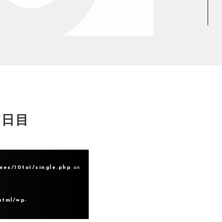
2日目
mes/10to1/single.php
on
html/wp-