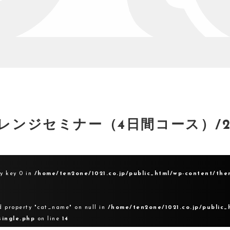
レンジセミナー（4日間コース）/
ay key 0 in
/home/ten2one/1021.co.jp/public_html/wp-content/the
d property "cat_name" on null in
/home/ten2one/1021.co.jp/public_
single.php
on line
14