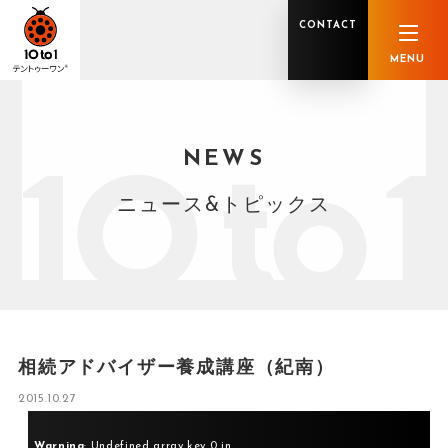
CONTACT
MENU
NEWS
オンライン顧問サービス
私たちの強み
私たちの軌跡
税理士業務
グループ概要
中小企業診断士業務
メンバー紹介
社会保険労務士業務
不動産鑑定士業務
行政書士業務
ニュース&トピックス
司法書士業務
相続税申告
ホールディングス化支援
M&Aアドバイザリー
事業承継
知的資産
知的資産
人的資本
セミナー案内
共創F&B サービス一覧
相続アドバイザー養成講座（紀南）
2015.10.27
Warning
: Undefined array key 0 in