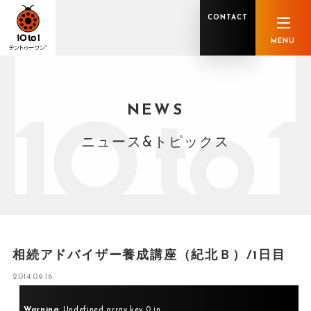
CONTACT
MENU
NEWS
オンライン顧問サービス
私たちの強み
私たちの軌跡
税理士業務
グループ概要
中小企業診断士業務
メンバー紹介
社会保険労務士業務
不動産鑑定士業務
行政書士業務
ニュース&トピックス
司法書士業務
相続税申告
ホールディングス化支援
M&Aアドバイザリー
事業承継
知的資産
知的資産
人的資本
セミナー案内
共創F&B サービス一覧
相続アドバイザー養成講座（紀北Ｂ）/1日目
2014.09.16
Warning
: Undefined array key 0 in