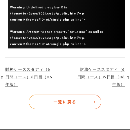
Warning
: Undefined array key 0 in
/home/ten2one/1021.co.jp/public_html/wp-
content/themes/10to1/single.php
on line
14
Warning
: Attempt to read property "cat_name" on null in
/home/ten2one/1021.co.jp/public_html/wp-
content/themes/10to1/single.php
on line
14
財務ケーススタディ（6
財務ケーススタディ（6
日間コース）/1日目（06
日間コース）/2日目（06
年版）
年版）