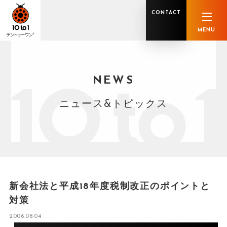
CONTACT
MENU
NEWS
オンライン顧問サービス
私たちの強み
私たちの軌跡
税理士業務
グループ概要
中小企業診断士業務
メンバー紹介
社会保険労務士業務
不動産鑑定士業務
行政書士業務
ニュース&トピックス
司法書士業務
相続税申告
ホールディングス化支援
M&Aアドバイザリー
事業承継
知的資産
知的資産
人的資本
セミナー案内
共創F&B サービス一覧
新会社法と平成18年度税制改正のポイントと
対策
2006.08.04