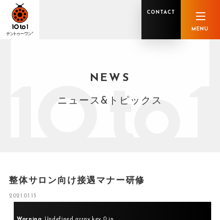
CONTACT
MENU
NEWS
オンライン顧問サービス
私たちの強み
私たちの軌跡
税理士業務
グループ概要
中小企業診断士業務
メンバー紹介
社会保険労務士業務
不動産鑑定士業務
行政書士業務
ニュース&トピックス
司法書士業務
相続税申告
ホールディングス化支援
M&Aアドバイザリー
事業承継
知的資産
知的資産
人的資本
セミナー案内
共創F&B サービス一覧
整体サロン向け接遇マナー研修
2021.01.13
Warning
: Undefined array key 0 in