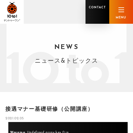
CONTACT
MENU
NEWS
オンライン顧問サービス
私たちの強み
私たちの軌跡
税理士業務
グループ概要
中小企業診断士業務
メンバー紹介
社会保険労務士業務
不動産鑑定士業務
行政書士業務
ニュース&トピックス
司法書士業務
相続税申告
ホールディングス化支援
M&Aアドバイザリー
事業承継
知的資産
知的資産
人的資本
セミナー案内
共創F&B サービス一覧
接遇マナー基礎研修（公開講座）
2021.02.05
Warning
: Undefined array key 0 in