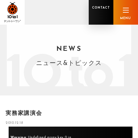
CONTACT
MENU
NEWS
オンライン顧問サービス
私たちの強み
私たちの軌跡
税理士業務
グループ概要
中小企業診断士業務
メンバー紹介
社会保険労務士業務
不動産鑑定士業務
行政書士業務
ニュース&トピックス
司法書士業務
相続税申告
ホールディングス化支援
M&Aアドバイザリー
事業承継
知的資産
知的資産
人的資本
セミナー案内
共創F&B サービス一覧
実務家講演会
2010.12.18
Warning
: Undefined array key 0 in