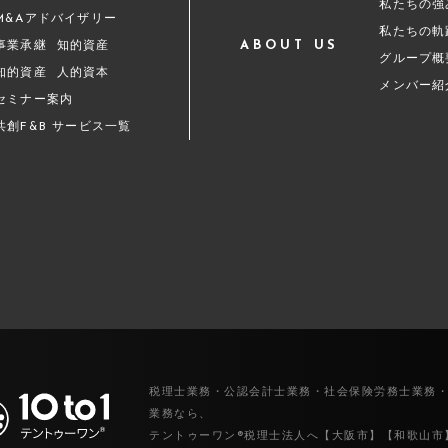
私たちの強
M&Aアドバイザリー
私たちの軌
ABOUT US
事業承継
知的資産
グループ概
知的資産
人的資本
メンバー紹
セミナー案内
共創F&B サービス一覧
税理士業務・公認会計士業務・社会保険労務士業務
業務なら、
テントゥーワン®税理士法人へ【大阪市】【和歌山市