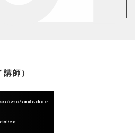
イ講師）
mes/10to1/single.php
on
html/wp-