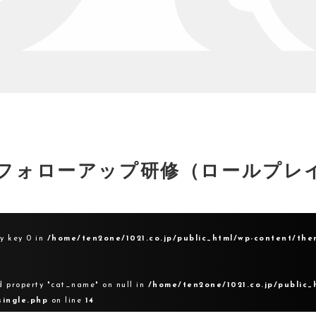
フォローアップ研修（ロールプレ
ay key 0 in
/home/ten2one/1021.co.jp/public_html/wp-content/the
d property "cat_name" on null in
/home/ten2one/1021.co.jp/public_
single.php
on line
14