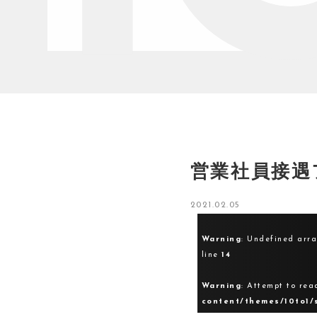
営業社員接遇
2021.02.05
Warning
: Undefined arr
line
14
Warning
: Attempt to rea
content/themes/10to1/