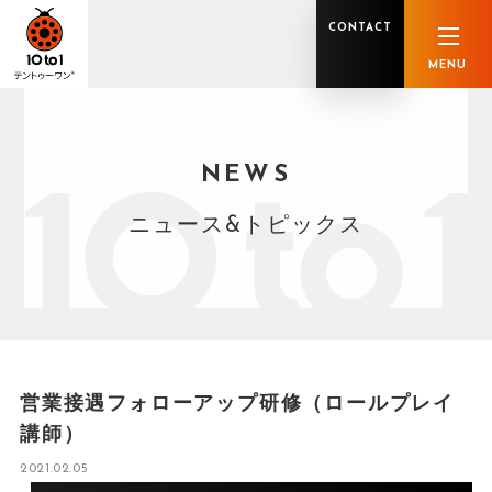
CONTACT
MENU
NEWS
オンライン顧問サービス
私たちの強み
私たちの軌跡
税理士業務
グループ概要
中小企業診断士業務
メンバー紹介
社会保険労務士業務
不動産鑑定士業務
行政書士業務
ニュース&トピックス
司法書士業務
相続税申告
ホールディングス化支援
M&Aアドバイザリー
事業承継
知的資産
知的資産
人的資本
セミナー案内
共創F&B サービス一覧
営業接遇フォローアップ研修（ロールプレイ
講師）
2021.02.05