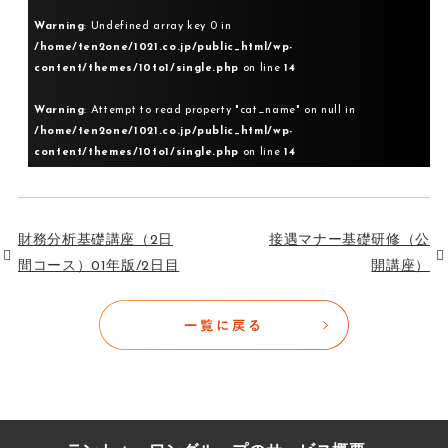
Warning
: Undefined array key 0 in
/home/ten2one/1021.co.jp/public_html/wp-
content/themes/10to1/single.php
on line
14
Warning
: Attempt to read property "cat_name" on null in
/home/ten2one/1021.co.jp/public_html/wp-
content/themes/10to1/single.php
on line
14
財務分析基礎講座（2日
接遇マナー基礎研修（公
間コース）01年版/2日目
開講座）