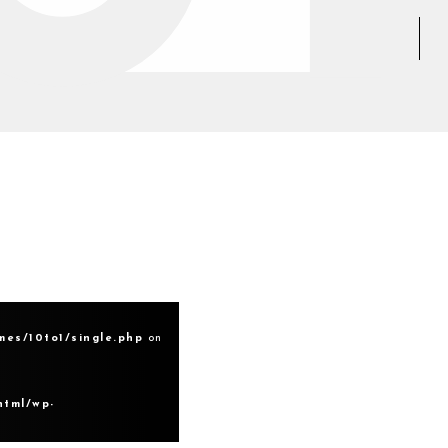
mes/10to1/single.php
on
html/wp-