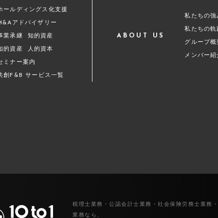
ホールディングス化支援
私たちの強
M&Aアドバイザリー
私たちの軌
ABOUT US
事業承継
知的資産
グループ概
知的資産
人的資本
メンバー紹
セミナー案内
共創F&B サービス一覧
税理士業務・公認会計士業務・社会保険労務士業務
業務なら、