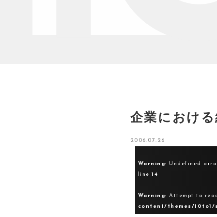
企業における
2006.07.26
Warning
: Undefined arr
line
14
Warning
: Attempt to rea
content/themes/10to1/