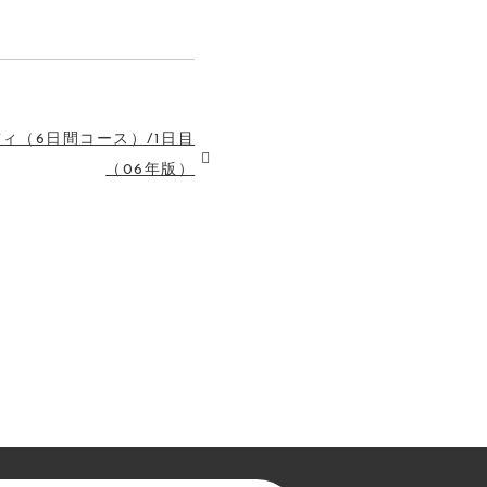
ィ（6日間コース）/1日目
（06年版）