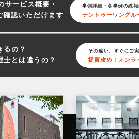
のサービス概要・
事例詳細・各事例の総報
ご確認いただけます
テントゥーワン
グル
きるの？
その違い、すぐにご
理士とは違うの？
提言攻め！オンラ