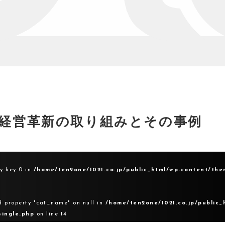
経営革新の取り組みとその事例
ay key 0 in
/home/ten2one/1021.co.jp/public_html/wp-content/the
d property "cat_name" on null in
/home/ten2one/1021.co.jp/public_
single.php
on line
14