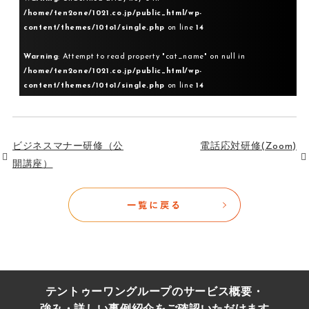
/home/ten2one/1021.co.jp/public_html/wp-
content/themes/10to1/single.php
on line
14
Warning
: Attempt to read property "cat_name" on null in
/home/ten2one/1021.co.jp/public_html/wp-
content/themes/10to1/single.php
on line
14
ビジネスマナー研修（公
電話応対研修(Zoom)
開講座）
テントゥーワングループのサービス概要・