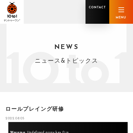
CONTACT
MENU
NEWS
オンライン顧問サービス
私たちの強み
私たちの軌跡
税理士業務
グループ概要
中小企業診断士業務
メンバー紹介
社会保険労務士業務
不動産鑑定士業務
行政書士業務
ニュース&トピックス
司法書士業務
相続税申告
ホールディングス化支援
M&Aアドバイザリー
事業承継
知的資産
知的資産
人的資本
セミナー案内
共創F&B サービス一覧
ロールプレイング研修
2022.08.05
Warning
: Undefined array key 0 in