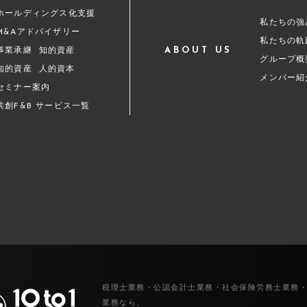
ホールディングス化支援
私たちの強
M&Aアドバイザリー
私たちの軌
ABOUT US
事業承継
知的資産
グループ概
知的資産
人的資本
メンバー紹
セミナー案内
共創F&B サービス一覧
税理士業務・公認会計士業務・社会保険労務士業務
業務なら、