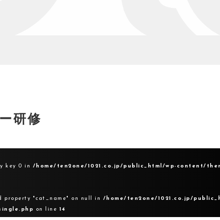
ー研修
ay key 0 in
/home/ten2one/1021.co.jp/public_html/wp-content/the
d property "cat_name" on null in
/home/ten2one/1021.co.jp/public_
single.php
on line
14