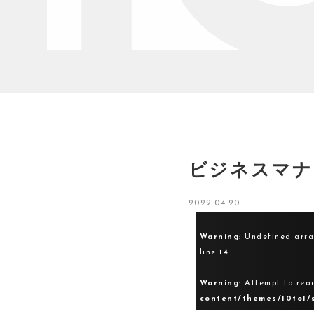
ビジネスマナ
2022.04.20
Warning
: Undefined arr
line
14
Warning
: Attempt to rea
content/themes/10to1/