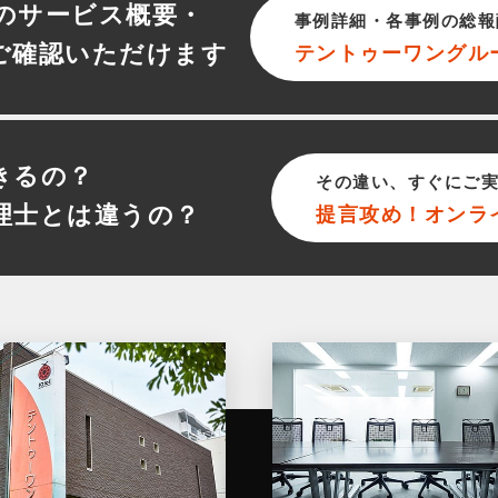
のサービス概要・
事例詳細・各事例の総報
ご確認いただけます
テントゥーワン
グル
きるの？
その違い、すぐにご
理士とは違うの？
提言攻め！オンラ