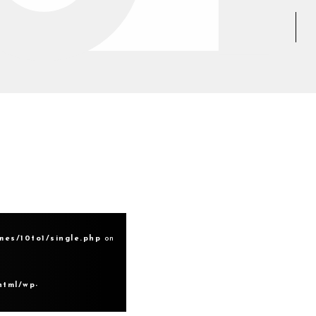
mes/10to1/single.php
on
html/wp-