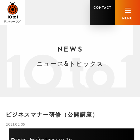
CONTACT
MENU
NEWS
オンライン顧問サービス
私たちの強み
私たちの軌跡
税理士業務
グループ概要
中小企業診断士業務
メンバー紹介
社会保険労務士業務
不動産鑑定士業務
行政書士業務
ニュース&トピックス
司法書士業務
相続税申告
ホールディングス化支援
M&Aアドバイザリー
事業承継
知的資産
知的資産
人的資本
セミナー案内
共創F&B サービス一覧
ビジネスマナー研修（公開講座）
2021.02.05
Warning
: Undefined array key 0 in