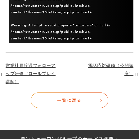
/home/ten2one/1021.co.jp/public_html/wp-
content/themes/10to1/single.php
on line
14
Warning
: Attempt to read property "cat_name" on null in
/home/ten2one/1021.co.jp/public_html/wp-
content/themes/10to1/single.php
on line
14
営業社員接遇フォローア
電話応対研修（公開講
ップ研修（ロールプレイ
座）
講師）