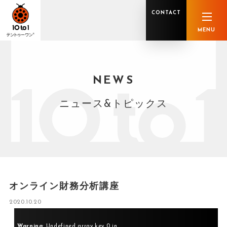
CONTACT
MENU
NEWS
オンライン顧問サービス
私たちの強み
私たちの軌跡
税理士業務
グループ概要
中小企業診断士業務
メンバー紹介
社会保険労務士業務
不動産鑑定士業務
行政書士業務
ニュース&トピックス
司法書士業務
相続税申告
ホールディングス化支援
M&Aアドバイザリー
事業承継
知的資産
知的資産
人的資本
セミナー案内
共創F&B サービス一覧
オンライン財務分析講座
2020.10.20
Warning
: Undefined array key 0 in