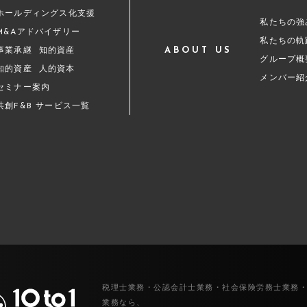
ホールディングス化支援
私たちの強
M&Aアドバイザリー
私たちの軌
ABOUT US
事業承継
知的資産
グループ概
知的資産
人的資本
メンバー紹
セミナー案内
共創F&B サービス一覧
税理士業務・公認会計士業務・社会保険労務士業務
業務なら、