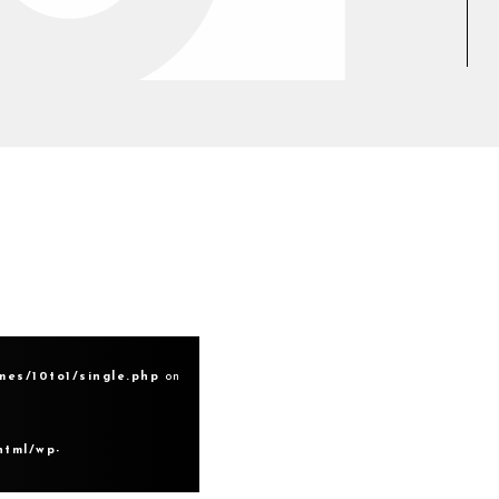
mes/10to1/single.php
on
html/wp-