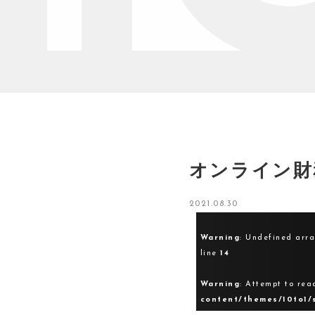
オンライン財
2021.08.30
Warning
: Undefined arr
line
14
Warning
: Attempt to rea
content/themes/10to1/