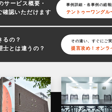
のサービス概要・
事例詳細・各事例の総報
ご確認いただけます
テントゥーワン
グル
きるの？
その違い、すぐにご
理士とは違うの？
提言攻め！オンラ