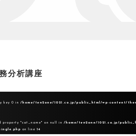
務分析講座
ay key 0 in
/home/ten2one/1021.co.jp/public_html/wp-content/the
d property "cat_name" on null in
/home/ten2one/1021.co.jp/public_
single.php
on line
14