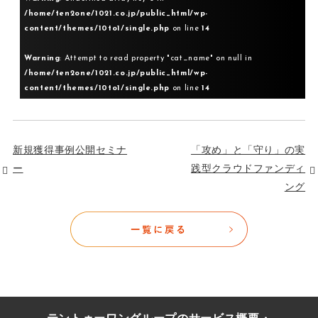
/home/ten2one/1021.co.jp/public_html/wp-
content/themes/10to1/single.php
on line
14
Warning
: Attempt to read property "cat_name" on null in
/home/ten2one/1021.co.jp/public_html/wp-
content/themes/10to1/single.php
on line
14
新規獲得事例公開セミナ
「攻め」と「守り」の実
ー
践型クラウドファンディ
ング