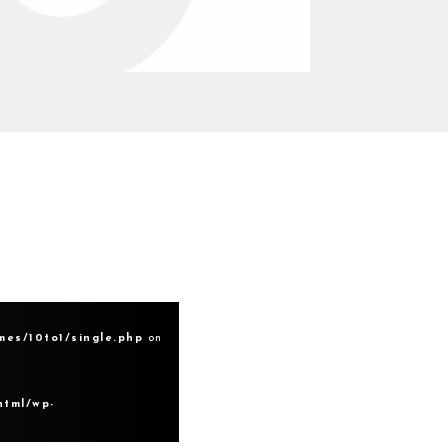
」
mes/10to1/single.php
on
html/wp-