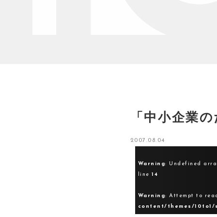
「中小企業の
2007.08.04
Warning
: Undefined arr
line
14
Warning
: Attempt to rea
content/themes/10to1/