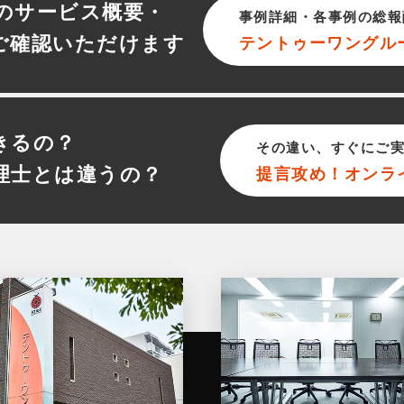
のサービス概要・
事例詳細・各事例の総報
ご確認いただけます
テントゥーワン
グル
きるの？
その違い、すぐにご
理士とは違うの？
提言攻め！オンラ