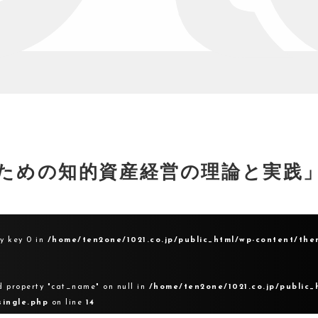
ための知的資産経営の理論と実践
ay key 0 in
/home/ten2one/1021.co.jp/public_html/wp-content/the
d property "cat_name" on null in
/home/ten2one/1021.co.jp/public_
single.php
on line
14