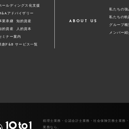
ホールディングス化支援
私たちの強
M&Aアドバイザリー
私たちの軌
ABOUT US
事業承継
知的資産
グループ概
知的資産
人的資本
メンバー紹
セミナー案内
共創F&B サービス一覧
税理士業務・公認会計士業務・社会保険労務士業務
業務なら、