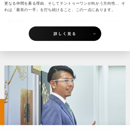
更なる仲間を募る理由、そしてテントゥーワンが向かう方向性…、そ
れは「最良の一手」を打ち続けること、この一点にあります。
仲間の増員は、単にクライアントの増加に対応するためだけではあ
りません。
仲間の個性が豊かになるに比例して、「最良の一手」を考えるとき
の「数ある打ち手」も自ずと豊かになります。
つまり、「単色の量の増加」を求めているのではなく、「多彩な量
の融合」から生まれる「質」を求めているのです。
そして私たちが、いつまでも進化と成長を繰り返し、価値を提供し
続ける組織であり続けること、これこそが、仲間との出会いを求め
る理由、そして目指し続ける未来です。