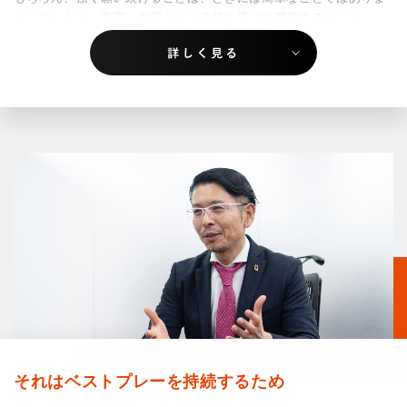
せんでしたが、事実、外部からご依頼を受けて開催するセミナー・
講演案件や、税制改正を機に半ば脚光を浴びる相続案件、事業承継
と絡み合った合併や分割、M&Aをはじめとする組織再編案件、時代
がそうであるように避けては通れない国際税務案件など、多岐に亘
るフィールドが私たちの目の前に現れ、そして私たちを大きく成長
させてくれています。
それはベストプレーを持続するため