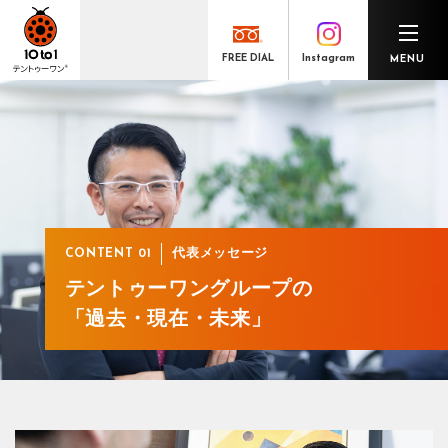
Instagram
FREE DIAL
MENU
代表メッセージ
価値創出とキャリア形成の好循環
「共創F&B」と「経理BPO」
数字で見るテントゥーワン®
ここがよかったテントゥーワン®
よくあるご質問
代表メッセージ
CONTENT 01
テントゥーワングループの
「過去・現在・未来」