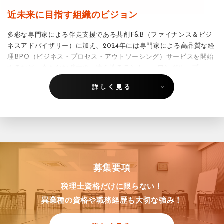
近未来に目指す組織のビジョン
多彩な専門家による伴走支援である共創F&B（ファイナンス＆ビジ
ネスアドバイザリー）に加え、2024年には専門家による高品質な経
理BPO（ビジネス・プロセス・アウトソーシング）サービスを開始
するなど、今もなお拡大の一途を辿るテントゥーワングループ。
「膨張と成長は違う」の考え方のもと、2028年までの3年間で売上
規模を約1.5倍に伸ばすことを見据えています。
この目標に到達する頃には、価値観を同じくする社員税理士をはじ
め、多くの個性豊かな専門資格者が集い、
「個人」
ではなく
「組
織」
として、今よりもずっと広くなったフィールドで縦横無尽に活
躍し、ともに脳みそに汗を流し笑っていたい。そう強く願い、私た
ちは弛まぬ努力を続けていきます。
募集要項
それゆえ、未来の組織を彩るメンバー、そして私たちが求める仲間
税理士資格だけに限らない！
は
①個々の徹底したこだわりを持ち、
異業種の資格や職務経歴も大切な強み！
②それを強みに、仲間との協調を重んじ、
③組織として、真剣にクライアントや案件と向き合える。