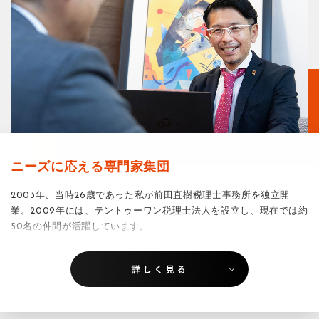
ニーズに応える専門家集団
2003年、当時26歳であった私が前田直樹税理士事務所を独立開
業。2009年には、テントゥーワン税理士法人を設立し、現在では約
50名の仲間が活躍しています。
思い起こすと、当時に私
「個人」
がクライアントに提供していた価
値と、いま私たち
「組織」
が提供している価値を比べると、自分で
認めてしまうのも恥ずかしい限りで、
「組織」
の強さは明らかで
す。