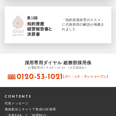
「知的資産経営のススメ」
に代表前田の解説が掲載さ
れました
採用専用ダイヤル 総務部採用係
お電話受付／9:00～18:30 （土日祝休み）
0120-53-1021
[ゴー・ミナ・テントゥーワン]
CONTENTS
代表メッセージ
価値創出とキャリア形成の好循環
「共創F&B」と「経理BPO」