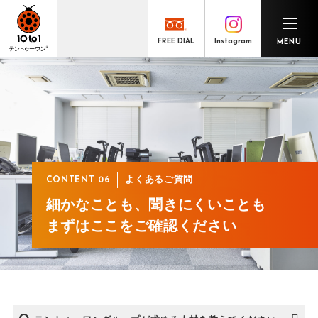
Instagram
FREE DIAL
MENU
代表メッセージ
価値創出とキャリア形成の好循環
「共創F&B」と「経理BPO」
数字で見るテントゥーワン®
ここがよかったテントゥーワン®
よくあるご質問
よくあるご質問
CONTENT 06
細かなことも、聞きにくいことも
まずはここをご確認ください