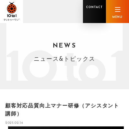
CONTACT
MENU
NEWS
オンライン顧問サービス
私たちの強み
私たちの軌跡
税理士業務
グループ概要
中小企業診断士業務
メンバー紹介
社会保険労務士業務
不動産鑑定士業務
行政書士業務
ニュース&トピックス
司法書士業務
相続税申告
ホールディングス化支援
M&Aアドバイザリー
事業承継
知的資産
知的資産
人的資本
セミナー案内
共創F&B サービス一覧
顧客対応品質向上マナー研修（アシスタント
講師）
2025.02.14