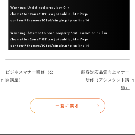
Warning
: Undefined array key 0 in
/home/ten2one/1021.co.jp/public_html/wp-
content/themes/10to1/single.php
on line
14
Warning
: Attempt to read property "cat_name" on null in
/home/ten2one/1021.co.jp/public_html/wp-
content/themes/10to1/single.php
on line
14
ビジネスマナー研修（公
顧客対応品質向上マナー
開講座）
研修（アシスタント講
師）