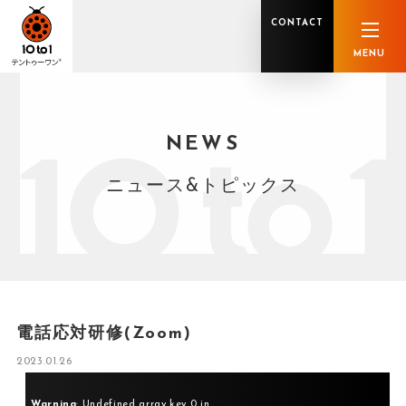
CONTACT
MENU
NEWS
オンライン顧問サービス
私たちの強み
私たちの軌跡
税理士業務
グループ概要
中小企業診断士業務
メンバー紹介
社会保険労務士業務
不動産鑑定士業務
行政書士業務
ニュース&トピックス
司法書士業務
相続税申告
ホールディングス化支援
M&Aアドバイザリー
事業承継
知的資産
知的資産
人的資本
セミナー案内
共創F&B サービス一覧
電話応対研修(Zoom)
2023.01.26
Warning
: Undefined array key 0 in