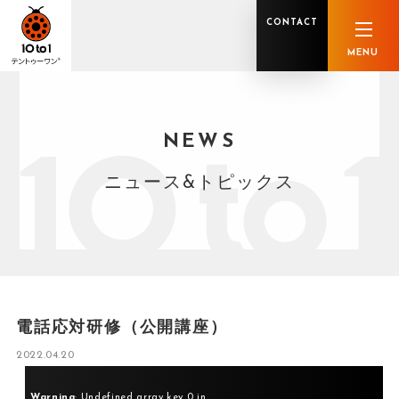
CONTACT
MENU
NEWS
オンライン顧問サービス
私たちの強み
私たちの軌跡
税理士業務
グループ概要
中小企業診断士業務
メンバー紹介
社会保険労務士業務
不動産鑑定士業務
行政書士業務
ニュース&トピックス
司法書士業務
相続税申告
ホールディングス化支援
M&Aアドバイザリー
事業承継
知的資産
知的資産
人的資本
セミナー案内
共創F&B サービス一覧
電話応対研修（公開講座）
2022.04.20
Warning
: Undefined array key 0 in