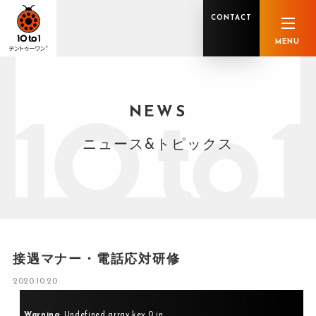
CONTACT
MENU
NEWS
オンライン顧問サービス
私たちの強み
私たちの軌跡
税理士業務
グループ概要
中小企業診断士業務
メンバー紹介
社会保険労務士業務
不動産鑑定士業務
行政書士業務
ニュース&トピックス
司法書士業務
相続税申告
ホールディングス化支援
M&Aアドバイザリー
事業承継
知的資産
知的資産
人的資本
セミナー案内
共創F&B サービス一覧
接遇マナー・電話応対研修
2020.10.20
Warning
: Undefined array key 0 in