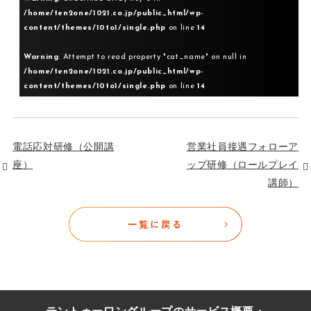
/home/ten2one/1021.co.jp/public_html/wp-
content/themes/10to1/single.php
on line
14
Warning
: Attempt to read property "cat_name" on null in
/home/ten2one/1021.co.jp/public_html/wp-
content/themes/10to1/single.php
on line
14
電話応対研修（公開講
営業社員接遇フォローア
座）
ップ研修（ロールプレイ
講師）