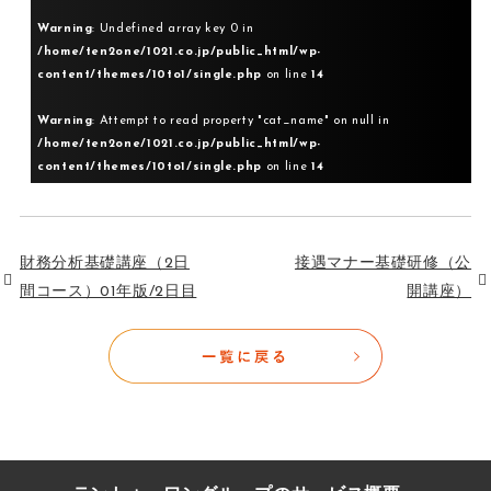
Warning
: Undefined array key 0 in
/home/ten2one/1021.co.jp/public_html/wp-
content/themes/10to1/single.php
on line
14
Warning
: Attempt to read property "cat_name" on null in
/home/ten2one/1021.co.jp/public_html/wp-
content/themes/10to1/single.php
on line
14
財務分析基礎講座（2日
接遇マナー基礎研修（公
間コース）01年版/2日目
開講座）