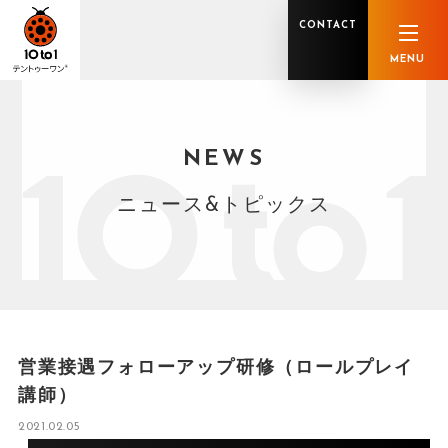
CONTACT
MENU
NEWS
オンライン顧問サービス
私たちの強み
私たちの軌跡
税理士業務
グループ概要
中小企業診断士業務
メンバー紹介
社会保険労務士業務
不動産鑑定士業務
行政書士業務
ニュース&トピックス
司法書士業務
相続税申告
ホールディングス化支援
M&Aアドバイザリー
事業承継
知的資産
知的資産
人的資本
セミナー案内
共創F&B サービス一覧
営業接遇フォローアップ研修（ロールプレイ
講師）
2021.02.05