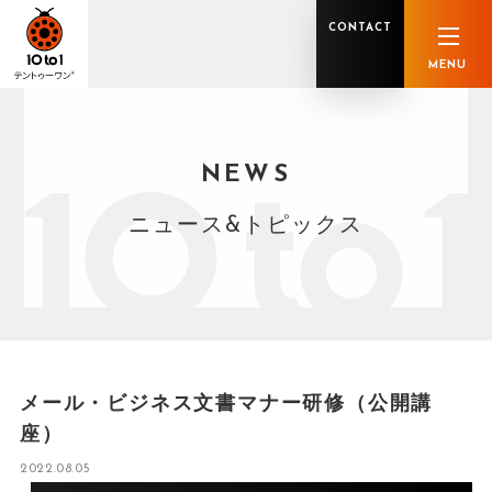
CONTACT
MENU
NEWS
オンライン顧問サービス
私たちの強み
私たちの軌跡
税理士業務
グループ概要
中小企業診断士業務
メンバー紹介
社会保険労務士業務
不動産鑑定士業務
行政書士業務
ニュース&トピックス
司法書士業務
相続税申告
ホールディングス化支援
M&Aアドバイザリー
事業承継
知的資産
知的資産
人的資本
セミナー案内
共創F&B サービス一覧
メール・ビジネス文書マナー研修（公開講
座）
2022.08.05