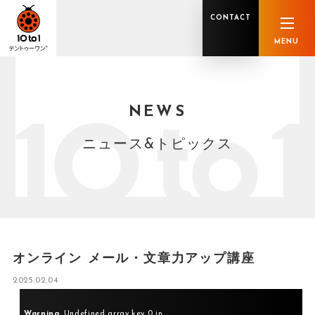
CONTACT
MENU
NEWS
オンライン顧問サービス
私たちの強み
私たちの軌跡
税理士業務
グループ概要
中小企業診断士業務
メンバー紹介
社会保険労務士業務
不動産鑑定士業務
行政書士業務
ニュース&トピックス
司法書士業務
相続税申告
ホールディングス化支援
M&Aアドバイザリー
事業承継
知的資産
知的資産
人的資本
セミナー案内
共創F&B サービス一覧
オンライン メール・文章力アップ講座
2025.02.04
Warning
: Undefined array key 0 in