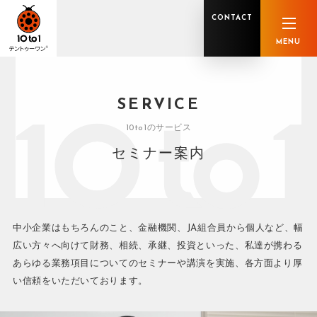
CONTACT
MENU
SERVICE
オンライン顧問サービス
私たちの強み
私たちの軌跡
税理士業務
グループ概要
中小企業診断士業務
メンバー紹介
10to1のサービス
社会保険労務士業務
不動産鑑定士業務
行政書士業務
セミナー案内
司法書士業務
相続税申告
ホールディングス化支援
M&Aアドバイザリー
事業承継
知的資産
知的資産
人的資本
セミナー案内
共創F&B サービス一覧
中小企業はもちろんのこと、金融機関、JA組合員から個人など、幅
広い方々へ向けて財務、相続、承継、投資といった、私達が携わる
あらゆる業務項目についてのセミナーや講演を実施、各方面より厚
い信頼をいただいております。