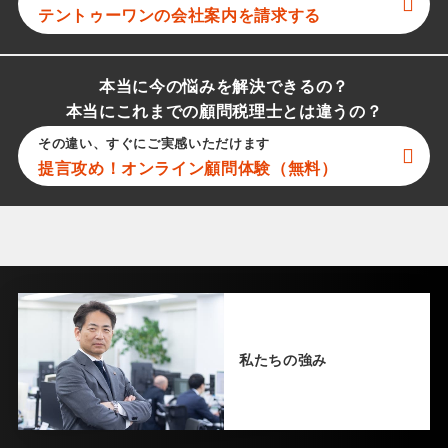
新入社員研修（営業課）
テントゥーワン
の会社案内を請求する
日本サービスマナー協会（ハウスメーカー）
2025.04.10
本当に今の悩みを解決できるの？
本当にこれまでの顧問税理士とは違うの？
新入社員研修（営業課）
日本サービスマナー協会（ハウスメーカー）
その違い、すぐにご実感いただけます
提言攻め！オンライン顧問体験（無料）
2025.03.26
ビジネスマナー研修（公開講座）
日本サービスマナー協会
2025.02.25
ビジネスマナー研修（公開講座）
日本サービスマナー協会
私たちの強み
2025.02.14
電話応対研修
大阪（歯科医院）