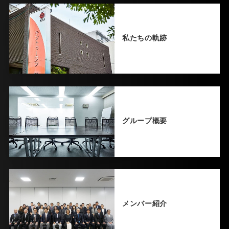
2025.02.08
創業支援セミナー（人材育成・販路開拓）
私たちの軌跡
和歌山商工会議所
2025.02.06
ビジネスマナー研修（公開講座）
日本サービスマナー協会
2025.02.01
グループ概要
創業支援セミナー（経営・財務）
和歌山商工会議所
2025.01.11
相続遺言セミナー
ＪＡわかやま
メンバー紹介
2024.12.10