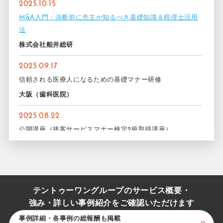
2025.10.15
M&A入門：決断前に売主が知るべき基礎知識＆税理士活用
法
株式会社船井総研
2025.09.17
信頼される医療人になるための基礎マナー研修
大阪（歯科医院）
2025.08.22
公開講座（接客サービスマナー検定2級取得講座）
日本サービスマナー協会
2025.04.21
顧客対応品質向上マナー研修
テントゥーワングループのサービス概要・
日本サービスマナー協会（ハウスメーカー）
強み・詳しい事例紹介をご確認いただけます
2025.04.11
事例詳細・各事例の総報酬も掲載