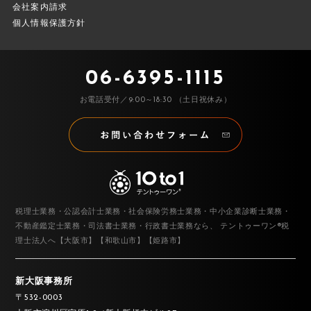
会社案内請求
メール・ビジネス文書マナー研修（公開講座）
個人情報保護方針
日本サービスマナー協会
2024.09.30
06-6395-1115
接遇マナー基礎研修（公開講座）
お電話受付／9:00～18:30 （土日祝休み）
日本サービスマナー協会
2024.09.27
オンライン新入社員研修（アシスタント講師）
日本サービスマナー協会（ハウスメーカー）
2024.09.25
税理士業務・公認会計士業務・社会保険労務士業務・中小企業診断士業務・
オンライン メール・文章力アップ講座
不動産鑑定士業務・司法書士業務・行政書士業務なら、
テントゥーワン®税
理士法人へ【大阪市】【和歌山市】【姫路市】
大阪（一般企業）
2024.09.20
新大阪事務所
メール・ビジネス文書マナー研修（公開講座）
〒532-0003