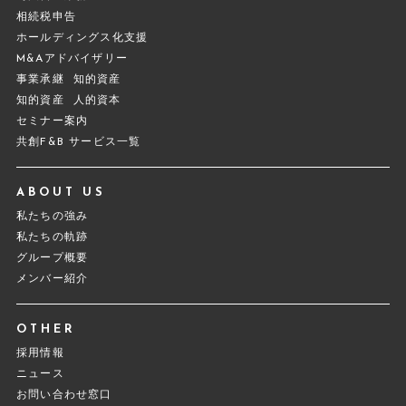
相続税申告
2024.11.12
ホールディングス化支援
M&Aアドバイザリー
中堅向け営業マインド研修（アシスタント講師）
事業承継
知的資産
日本サービスマナー協会（ハウスメーカー）
知的資産
人的資本
セミナー案内
2024.11.01
共創F&B サービス一覧
オンライン新入社員研修（アシスタント講師）
日本サービスマナー協会（ハウスメーカー）
ABOUT US
私たちの強み
2024.10.29
私たちの軌跡
接遇マナー基礎研修（公開講座）
グループ概要
日本サービスマナー協会
メンバー紹介
2024.10.25
OTHER
顧客対応品質向上マナー研修（アシスタント講師）
採用情報
日本サービスマナー協会（ハウスメーカー）
ニュース
お問い合わせ窓口
2024.10.09