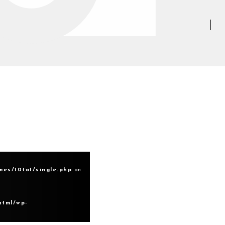
mes/10to1/single.php
on
html/wp-