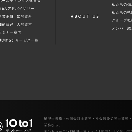
ホールディングス化支援
私たちの強
M&Aアドバイザリー
私たちの軌
ABOUT US
事業承継
知的資産
グループ概
知的資産
人的資本
メンバー紹
セミナー案内
共創F&B サービス一覧
税理士業務・公認会計士業務・社会保険労務士業務
業務なら、
テントゥーワン®税理士法人へ【大阪市】【和歌山市