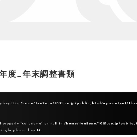
22年度_年末調整書類
ay key 0 in
/home/ten2one/1021.co.jp/public_html/wp-content/the
d property "cat_name" on null in
/home/ten2one/1021.co.jp/public_
single.php
on line
14