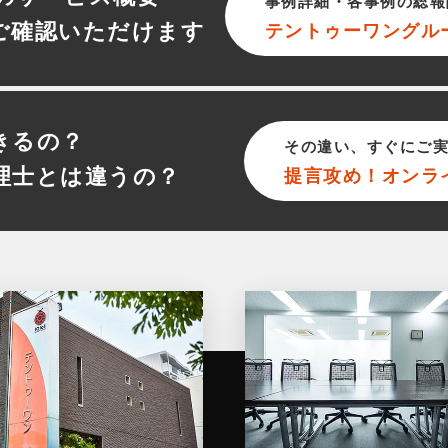
事例詳細・各事例の総報
ご確認いただけます
テントゥーワン
グル
きるの？
その違い、すぐにご
理士とは違うの？
提言攻め！オンラ