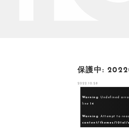
保護中: 20
2022.10.28
Warning
: Undefined arr
line
14
Warning
: Attempt to rea
content/themes/10to1/