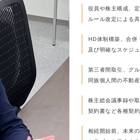
役員や株主構成、
ルール改定による
HD体制構築、合併
及び明確なスケジ
第三者間取引、グ
同族個人間の不動
株主総会議事録や
契約書など各種契
相続開始前、未来