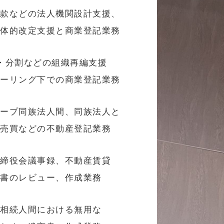
定款などの法人機関設計支援、
具体的改定支援と商業登記業務
・分割などの組織再編支援
ューリング下での商業登記業務
ループ同族法人間、同族法人と
産売買などの不動産登記業務
取締役会議事録、不動産賃貸
約書のレビュー、作成業務
の相続人間における無用な